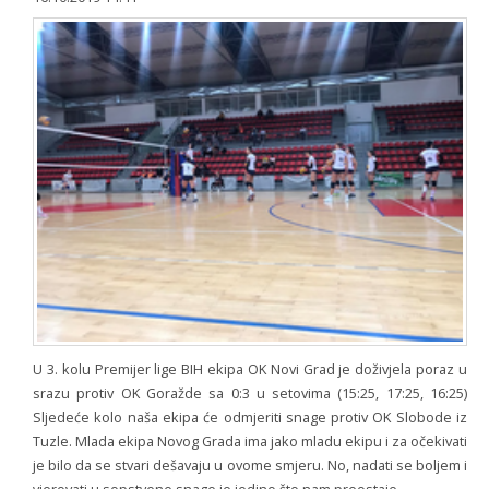
U 3. kolu Premijer lige BIH ekipa OK Novi Grad je doživjela poraz u
srazu protiv OK Goražde sa 0:3 u setovima (15:25, 17:25, 16:25)
Sljedeće kolo naša ekipa će odmjeriti snage protiv OK Slobode iz
Tuzle. Mlada ekipa Novog Grada ima jako mladu ekipu i za očekivati
je bilo da se stvari dešavaju u ovome smjeru. No, nadati se boljem i