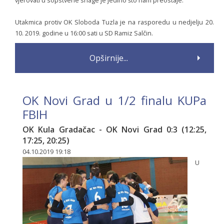
vjerovati u sopstvene snage je jedino što nam preostaje.
Utakmica protiv OK Sloboda Tuzla je na rasporedu u nedjelju 20.
10. 2019. godine u 16:00 sati u SD Ramiz Salčin.
Opširnije...
OK Novi Grad u 1/2 finalu KUPa
FBIH
OK Kula Gradačac - OK Novi Grad 0:3 (12:25,
17:25, 20:25)
04.10.2019 19:18
U