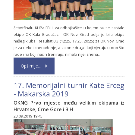
četvrtfinalu KUPa FBIH za odbojkašice u kojem su se sastale
ekipe OK Kula Gradačac - OK Novi Grad bolja je bila ekipa
našeg kluba. Rezultat 0:3 (12:25, 17:25, 20:25) za OK Novi Grad
je za neke iznenađenje, a za one druge koji vjeruju u ono što
rade i na koji način treniraju, nimalo nije iznena...
Opširnije...
17. Memorijalni turnir Kate Erceg
- Makarska 2019
OKNG Prvo mjesto među velikim ekipama iz
Hrvatske, Crne Gore i BIH
23.09.2019 19:45