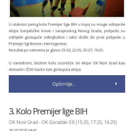
U utakmici petog kola Premijer lige BIH u kojoj su snage odmjerile
ekipe banjalučke Inove i sarajevskog Novog Grada, pobjedu su
odnijele gostujuće odbojkašice i tako došle do prve pobjede u
Premijer ligi Bosne i Hercegovine.
Rezultat po setovima je glasio 25:20, 22:25, 25:27, 16:25.
U narednom, šestom kolu susrešće se ekipe OK Novi Grad kao
domaćin i ŽOK Gacko kao gostujuća ekipa.
Opširnije...
3. Kolo Premijer lige BIH
OK Novi Grad - OK Goražde 3:0 (15:25, 17:25, 16:25)
16.10.2019 14:41