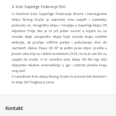
4. Kolo Superlige Federacije BIH
U četvrtom kolu Superlige Federacije Bosne i Hercegovine
ekipa Novog Grada je napravila novi uspjeh i savladala,
pokazalo se, neugodnu ekipu i novajliju u Superligi ekipu OK
Alipašino Polje. Bio je to još jedan susret u kojem su se
sastale dvije sarajevske ekipe koje mozda imaju različite
ambicije, ali pružaju odlične partije i pokušavaju doći do
zacrtanih ciljeva. Ekipa OK AP je jedini pravi otpor pružila u
prvom setu koji su i dobili rezultatom 23:25, no to je sve što su
uspjeli da urade. U tri naredna seta ekipa OK NG nije više
dopustila nikakva iznenađenja u igri i rutinski privela kraju
ovaj meč.
U narednom kolu ekipa Novog Grada će ponovo biti domaćin i
to ekipi OK Troglava iz Livna.
Kontakt